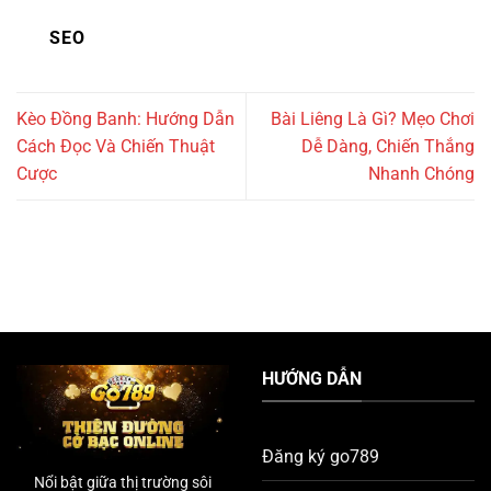
SEO
Kèo Đồng Banh: Hướng Dẫn
Bài Liêng Là Gì? Mẹo Chơi
Cách Đọc Và Chiến Thuật
Dễ Dàng, Chiến Thắng
Cược
Nhanh Chóng
HƯỚNG DẪN
Đăng ký go789
Nổi bật giữa thị trường sôi