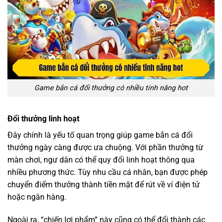
Game bắn cá đổi thưởng có nhiều tính năng hot
Đổi thưởng linh hoạt
Đây chính là yếu tố quan trọng giúp game bắn cá đổi
thưởng ngày càng được ưa chuộng. Với phần thưởng từ
màn chơi, ngư dân có thể quy đổi linh hoạt thông qua
nhiều phương thức. Tùy nhu cầu cá nhân, bạn được phép
chuyển điểm thưởng thành tiền mặt để rút về ví điện tử
hoặc ngân hàng.
Ngoài ra, “chiến lợi phẩm” này cũng có thể đổi thành các