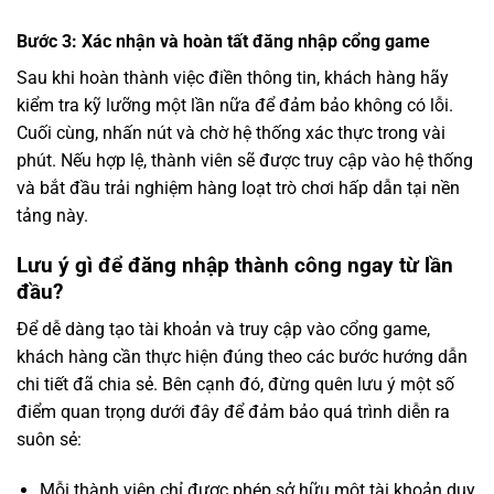
Bước 3: Xác nhận và hoàn tất đăng nhập cổng game
Sau khi hoàn thành việc điền thông tin, khách hàng hãy
kiểm tra kỹ lưỡng một lần nữa để đảm bảo không có lỗi.
Cuối cùng, nhấn nút và chờ hệ thống xác thực trong vài
phút. Nếu hợp lệ, thành viên sẽ được truy cập vào hệ thống
và bắt đầu trải nghiệm hàng loạt trò chơi hấp dẫn tại nền
tảng này.
Lưu ý gì để đăng nhập thành công ngay từ lần
đầu?
Để dễ dàng tạo tài khoản và truy cập vào cổng game,
khách hàng cần thực hiện đúng theo các bước hướng dẫn
chi tiết đã chia sẻ. Bên cạnh đó, đừng quên lưu ý một số
điểm quan trọng dưới đây để đảm bảo quá trình diễn ra
suôn sẻ:
Mỗi thành viên chỉ được phép sở hữu một tài khoản duy