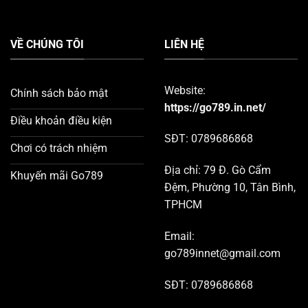
VỀ CHÚNG TÔI
LIÊN HỆ
Website:
Chính sách bảo mật
https://go789.in.net/
Điều khoản điều kiện
SĐT: 0789686868
Chơi có trách nhiệm
Địa chỉ: 79 Đ. Gò Cẩm
Khuyến mãi Go789
Đệm, Phường 10, Tân Bình,
TPHCM
Email:
go789innet
@gmail.com
SĐT: 0789686868