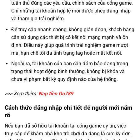
tuân thủ đúng các yêu cầu, chính sách của cổng game.
Chỉ những tài khoản hợp lệ mới được phép đăng nhập
và tham gia trải nghiệm.
Để truy cập nhanh chóng, không gián đoạn, khách hàng
cần sử dụng các thiết bị có kết nối mạng mạnh và ổn
định. Điều này giúp quá trình trải nghiệm game mượt
mà, hạn chế tối đa tình trạng lag hoặc mất kết nối.
Ngoài ra, tài khoản của bạn cần đảm bảo đang trong
trạng thái hoạt động bình thường, không bị khóa và
chưa vi phạm bất kỳ quy định nào của hệ thống.
>>> Xem thêm:
Nạp tiền Go789
Cách thức đăng nhập chi tiết để người mới nắm
rõ
Nếu bạn đã sở hữu tài khoản tại cổng game uy tín, việc
truy cập để khám phá kho trò chơi đa dạng là cực kỳ đơn